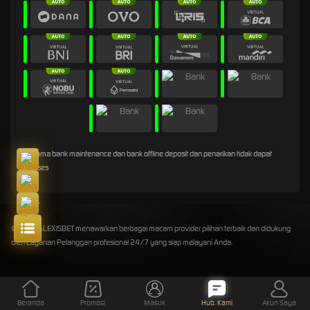
* Selama bank maintenance dan bank offline deposit dan penarikan tidak dapat
diproses
©2026 ALEXISBET menawarkan berbagai macam provider pilihan terbaik dan didukung
oleh Layanan Pelanggan profesional 24/7 yang siap melayani Anda.
Beranda
Promosi
Masuk
Hub. Kami
Akun Saya