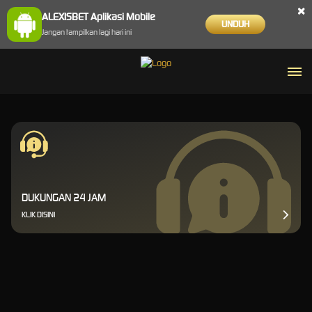
×
ALEXISBET Aplikasi Mobile
UNDUH
Jangan tampilkan lagi hari ini
DUKUNGAN 24 JAM
KLIK DISINI