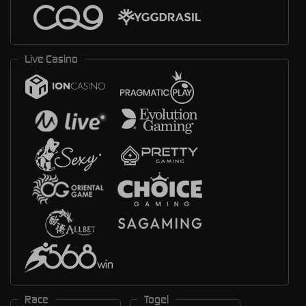
Live Casino
Race
Togel