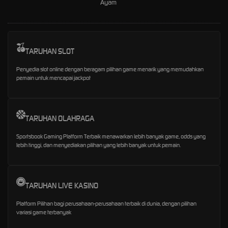
Ayam
TARUHAN SLOT
Penyedia slot online dengan beragam pilihan game menarik yang memudahkan
pemain untuk mencapai jackpot
TARUHAN OLAHRAGA
Sportsbook Gaming Platform Terbaik menawarkan lebih banyak game, odds yang
lebih tinggi, dan menyediakan pilihan yang lebih banyak untuk pemain.
TARUHAN LIVE KASINO
Platform Pilihan bagi perusahaan-perusahaan terbaik di dunia, dengan pilihan
variasi game terbanyak