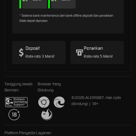
* Selama bank maintenance dan bank offline deposit dan penarikan
tidak dapat diproses
Deposit
Penarikan
Rata-rata 3 Menit
Rata-rata 5 Menit
Tanggung Jawab
Browser Yang
Bermain
Didukung
©2026 ALEXISBET. Hak cipta
dilindungi | 18+
Platform Penyedia Layanan