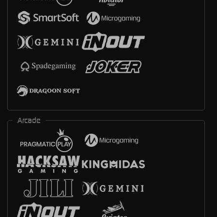
Arcade