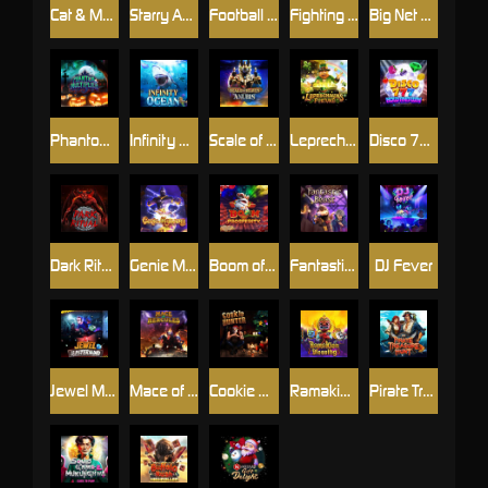
Cat & Mouse
Starry Adventure
Football Fever
Fighting Bull
Big Net Bass
Phantom Multiplier
Infinity Ocean
Scale of Heaven: Anubis
Leprechaun’s Fortune
Disco 777 Hold and Win
Dark Ritual
Genie Mystery
Boom of Prosperity
Fantastic Beast
DJ Fever
Jewel Mastermind
Mace of Hercules
Cookie Hunter
Ramakien Blessing
Pirate Treasure Hunt