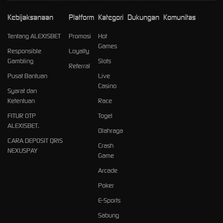
Kebijaksanaan
Platform
Kategori
Dukungan
Komunitas
Tentang ALEXISBET
Promosi
Hot
Games
Responsible
Loyalty
Gambling
Slots
Referral
Pusat Bantuan
Live
Casino
Syarat dan
Ketentuan
Race
FITUR OTP
Togel
ALEXISBET.
Olahraga
CARA DEPOSIT QRIS
Crash
NEXUSPAY
Game
Arcade
Poker
E-Sports
Sabung