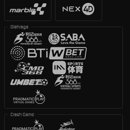
Olahraga
Crash Game