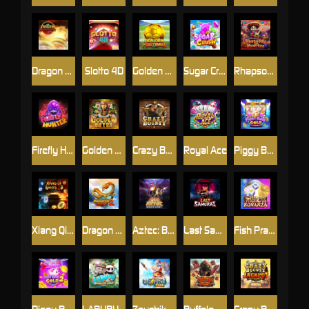
Dragon Chi’s Quest
Slotto 4D
Golden Football
Sugar Crush
Rhapsody of Muertos
Firefly Hunter
Golden Egypt
Crazy Bounty
Royal Ace
Piggy Bank Gold
Xiang Qi Ways 2
Dragon Chi's Quest 2
Aztec: Bonus Hunt
Last Samurai
Fish Prawn Crab Bonanza