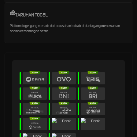
TARUHAN TOGEL
Platform togel yang menarik dari perusahan terbaik di dunia yang menawarkan
hadiah kemenangan besar