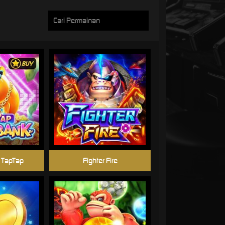
 TapTap
Fighter Fire