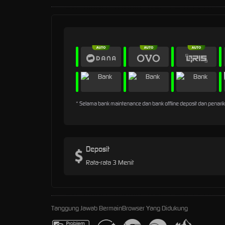
* Selama bank maintenance dan bank offline deposit dan penarik
Deposit
Rata-rata 3 Menit
Tanggung Jawab Bermain
Browser Yang Didukung