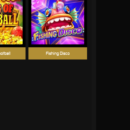
otball
Fishing Disco