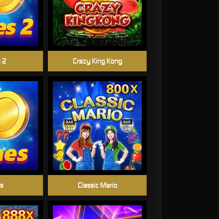
 2
Crazy King Kong
s
Classic Mario