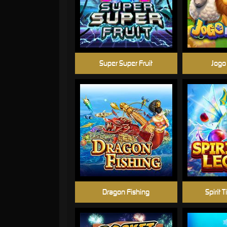
Super Super Fruit
Jogo
Dragon Fishing
Spirit