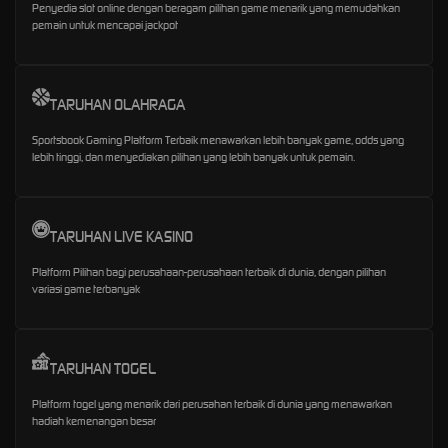
Penyedia slot online dengan beragam pilihan game menarik yang memudahkan
pemain untuk mencapai jackpot
TARUHAN OLAHRAGA
Sportsbook Gaming Platform Terbaik menawarkan lebih banyak game, odds yang
lebih tinggi, dan menyediakan pilihan yang lebih banyak untuk pemain.
TARUHAN LIVE KASINO
Platform Pilihan bagi perusahaan-perusahaan terbaik di dunia, dengan pilihan
variasi game terbanyak
TARUHAN TOGEL
Platform togel yang menarik dari perusahan terbaik di dunia yang menawarkan
hadiah kemenangan besar