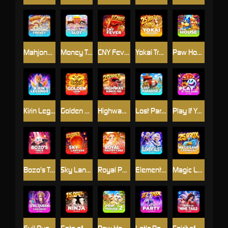
Mahjong Frenzy : Tiles of Fortunes
Money Tree Slot
CNY Fever
Yokai Treasure
Paw House
Kirin Legends
Golden Lion
Highway Kings HD
Lost Paradise 2
Play If You Dare
Bozo's Trick
Sky Lantern
Royal Pastry Chef
Elementalist
Magic Lamp Carnival