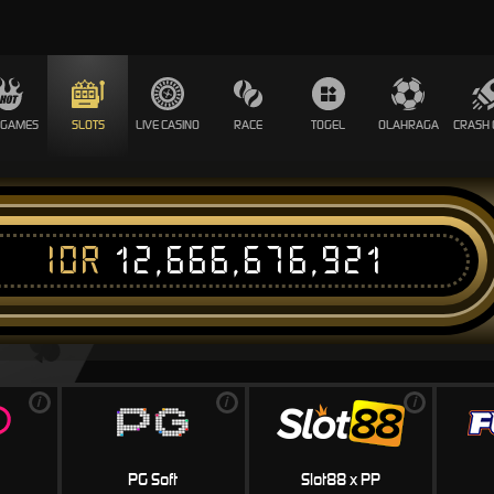
 GAMES
SLOTS
LIVE CASINO
RACE
TOGEL
OLAHRAGA
CRASH
IDR
12,666,676,921
i
i
i
a
PG Soft
Slot88 x PP