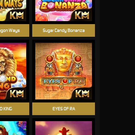
agon Ways
Sugar Candy Bonanza
D KING
EYES OF RA