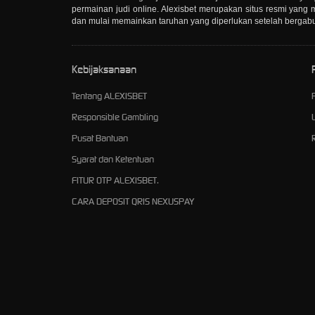
permainan judi online. Alexisbet merupakan situs resmi yan
dan mulai memainkan taruhan yang diperlukan setelah bergabun
Kebijaksanaan
Tentang ALEXISBET
Responsible Gambling
Pusat Bantuan
Syarat dan Ketentuan
FITUR OTP ALEXISBET.
CARA DEPOSIT QRIS NEXUSPAY