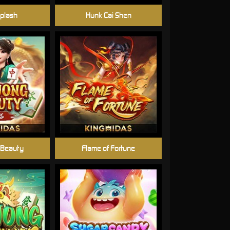
Splash
Hunk Cai Shen
 Beauty
Flame of Fortune