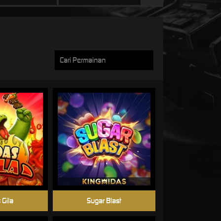
IDR
709,600.00
Mahjong Ways
v****y
IDR
685,000.00
Gates of Olympus 1000
luck****s
IDR
666,600.00
Mahjong Ways
a****t
IDR
600,760.00
Gates of Olympus Super Scatter
calys****1
IDR
482,520.00
Mahjong Wins 2
a****t
IDR
472,200.00
Gates of Olympus Super Scatter
 Gila
Sugar Blast
calys****1
IDR
427,680.00