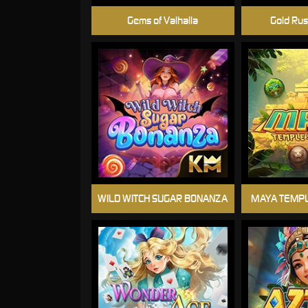
Gems of Valhalla
Gold Ru
WILD WITCH SUGAR BONANZA
MAYA TEMPL