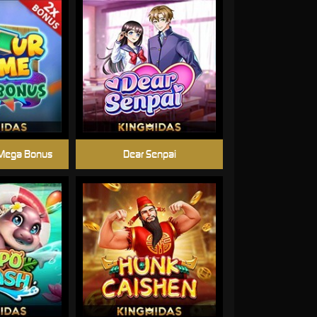
Bonanza Gold
 Mega Bonus
Dear Senpai