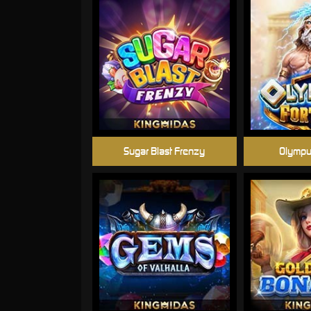
Sugar Blast Frenzy
Olympu