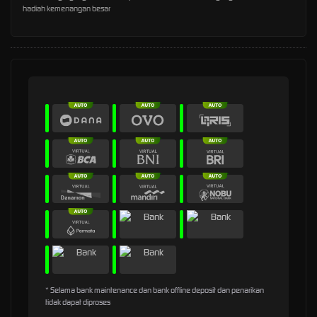
hadiah kemenangan besar
* Selama bank maintenance dan bank offline deposit dan penarikan
tidak dapat diproses