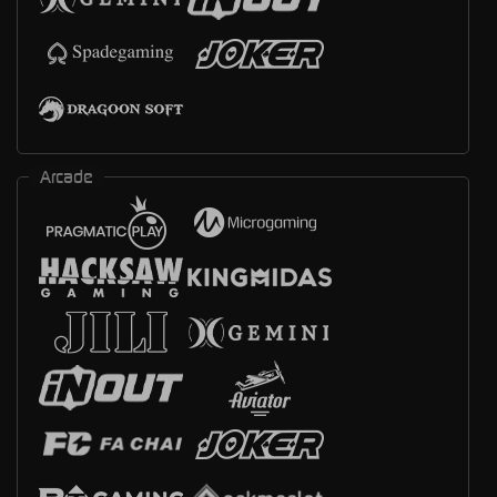
Arcade