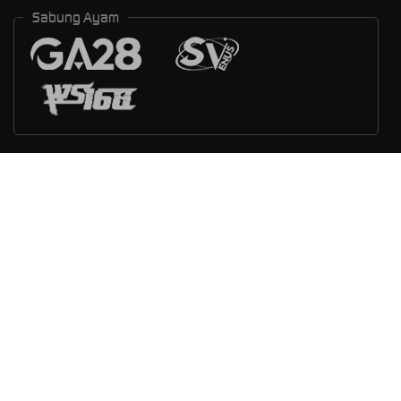
Sabung Ayam