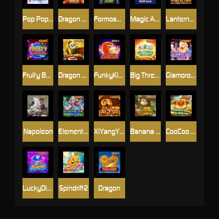
Pop Pop Candy
Dragon Soar - Hyper Wild
Formosa Bear
Magic Ace WILD LOCK
LanternWealth
Fruity Bonanza
Dragon Warrior
FunkyKingKong
Big Three Dragons
Glamorous Girl
Napoleon
Elemental Link Water
XiYangYang
Banana Saga
CooCoo Farm
LuckyDiamond
Spindrift2
Dragon