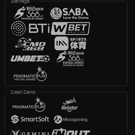
Olahraga
Crash Game