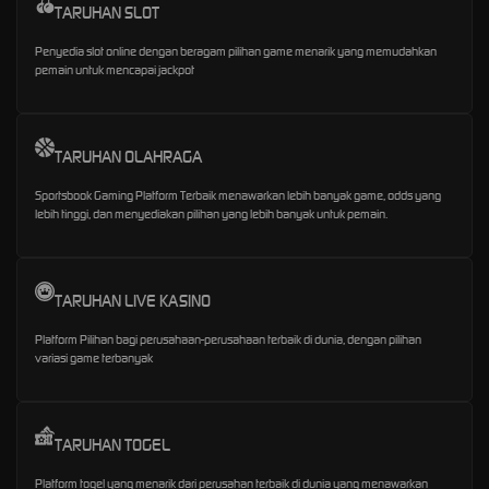
TARUHAN SLOT
Penyedia slot online dengan beragam pilihan game menarik yang memudahkan
pemain untuk mencapai jackpot
TARUHAN OLAHRAGA
Sportsbook Gaming Platform Terbaik menawarkan lebih banyak game, odds yang
lebih tinggi, dan menyediakan pilihan yang lebih banyak untuk pemain.
TARUHAN LIVE KASINO
Platform Pilihan bagi perusahaan-perusahaan terbaik di dunia, dengan pilihan
variasi game terbanyak
TARUHAN TOGEL
Platform togel yang menarik dari perusahan terbaik di dunia yang menawarkan