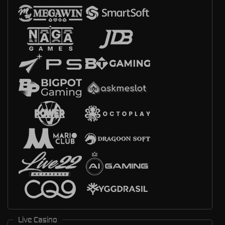
Live Casino