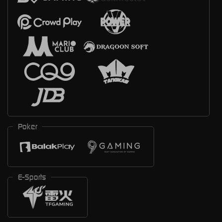
Poker
E-Sports