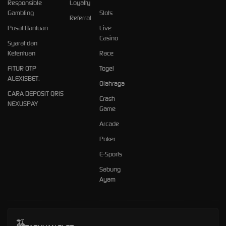
Responsible
Loyalty
Gambling
Slots
Referral
Pusat Bantuan
Live
Casino
Syarat dan
Ketentuan
Race
FITUR OTP
Togel
ALEXISBET.
Olahraga
CARA DEPOSIT QRIS
Crash
NEXUSPAY
Game
Arcade
Poker
E-Sports
Sabung
Ayam