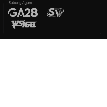
Sabung Ayam