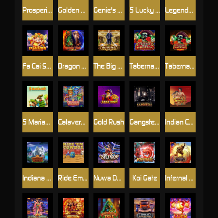
Prosperity Horse
Golden Taj Mahal
Genie's Showtime
5 Lucky Lions
Legendary Beasts
Fa Cai Shen Deluxe
Dragon Tiger Gate
The Big Deal Deluxe
Taberna De Los Muertos
Taberna De Los Muertos Ultra
5 Mariachis
Calaveras Explosivas
Gold Rush
Gangsters
Indian Cash Catcher
Indiana Wolf
Ride Em Cowboy
Nuwa Deluxe
Koi Gate
Infernal Fury