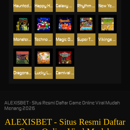
Haunted House
Happy Hatchlings
Galaxy Babies
Rhythm Nights
New Years Bash
Monster Mash Cash
Techno Tumble
Magic Oak
Super Twister
Vikings Plunder
Dragons Realm
Lucky Lucky
Carnival Cash
ALEXISBET - Situs Resmi Daftar Game Online Viral Mudah
Menang 2026
ALEXISBET - Situs Resmi Daftar