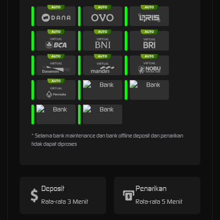
* Selama bank maintenance dan bank offline deposit dan penarikan
tidak dapat diproses
Deposit
Penarikan
Rata-rata 3 Menit
Rata-rata 5 Menit