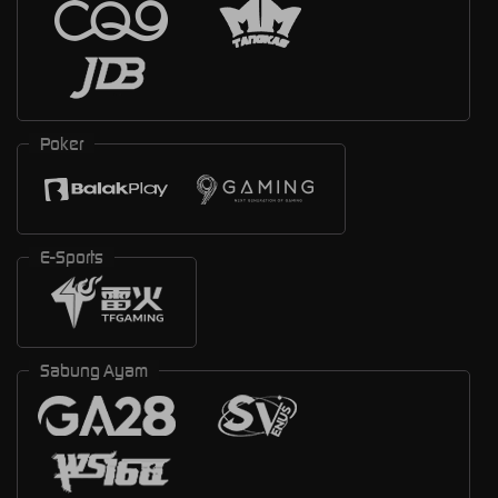
Poker
E-Sports
Sabung Ayam