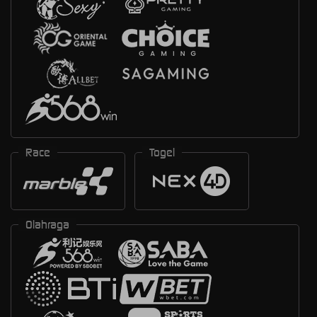
Race
Togel
Olahraga