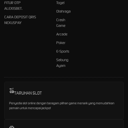
FITUR OTP
Togel
ALEXISBET.
Olahraga
CARA DEPOSIT QRIS
Crash
NEXUSPAY
Game
Arcade
Poker
E-Sports
Sabung
Ayam
TARUHAN SLOT
Penyedia slot online dengan beragam pilihan game menarik yang memudahkan
pemain untuk mencapai jackpot