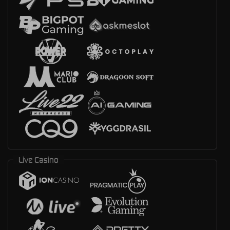
Live Casino