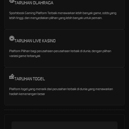
TARUHAN OLAHRAGA
Sportsbook Gaming Platform Terbaik menawarkan lebih banyak game, odds yang
lebih tinggi, dan menyediakan pilihan yang lebih banyak untuk pemain.
TARUHAN LIVE KASINO
Platform Pilihan bagi perusahaan-perusahaan terbaik di dunia, dengan pilihan
variasi game terbanyak
TARUHAN TOGEL
Platform togel yang menarik dari perusahan terbaik di dunia yang menawarkan
hadiah kemenangan besar