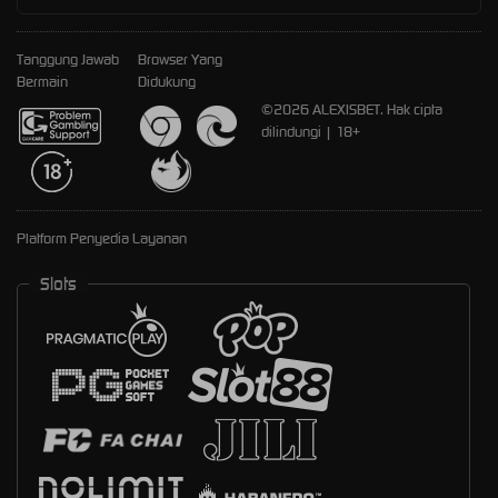
Tanggung Jawab
Browser Yang
Bermain
Didukung
©2026 ALEXISBET. Hak cipta
dilindungi | 18+
Platform Penyedia Layanan
Slots