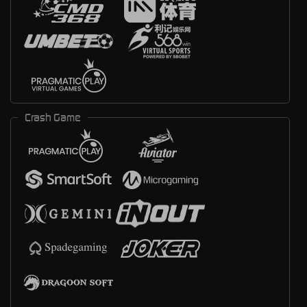
Crash Game