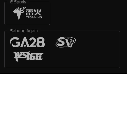
E-Sports
Sabung Ayam