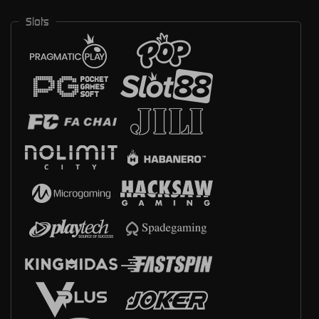
Slots