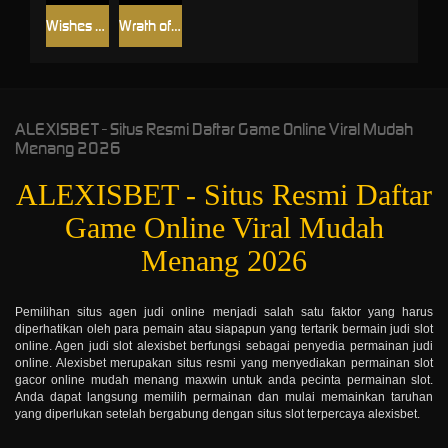
Wishes of the Genie
Wrath of Zeus
ALEXISBET - Situs Resmi Daftar Game Online Viral Mudah
Menang 2026
ALEXISBET - Situs Resmi Daftar
Game Online Viral Mudah
Menang 2026
Pemilihan situs agen judi online menjadi salah satu faktor yang harus
diperhatikan oleh para pemain atau siapapun yang tertarik bermain judi slot
online. Agen judi slot alexisbet berfungsi sebagai penyedia permainan judi
online. Alexisbet merupakan situs resmi yang menyediakan permainan slot
gacor online mudah menang maxwin untuk anda pecinta permainan slot.
Anda dapat langsung memilih permainan dan mulai memainkan taruhan
yang diperlukan setelah bergabung dengan situs slot terpercaya alexisbet.