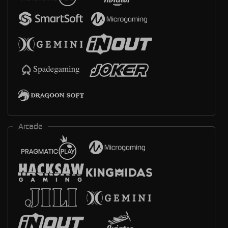
Arcade