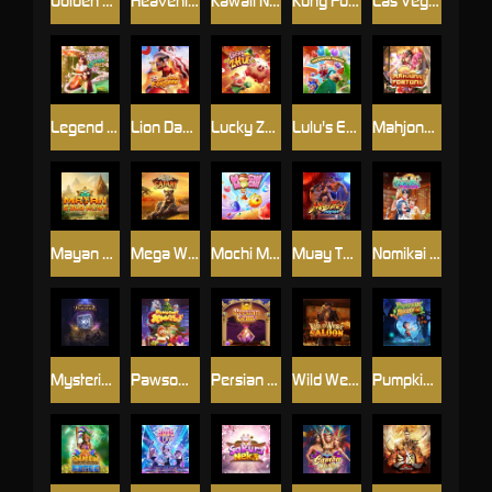
Golden Hatch
Heavenly Sage
Kawaii Neko
Kung Fu Warrior
Las Vegas Party
Legend of the White and Green Snake
Lion Dance Fortune
Lucky Zhu
Lulu's Enchanted Forest
Mahjong Fortune
Mayan Gold Hunt
Mega Wild Safari
Mochi Mochi
Muay Thai Arena
Nomikai Fever
Mysteries of Pandora
Pawsome Xmas
Persian Gems
Wild West Saloon
Pumpkin Night