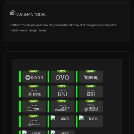
TARUHAN TOGEL
Platform togel yang menarik dari perusahan terbaik di dunia yang menawarkan
hadiah kemenangan besar