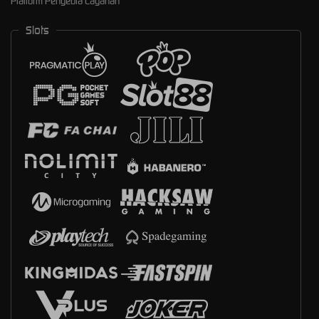
Platform Penyedia Layanan
Slots