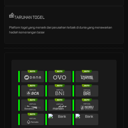
TARUHAN TOGEL
Platform togel yang menarik dari perusahan terbaik di dunia yang menawarkan
hadiah kemenangan besar