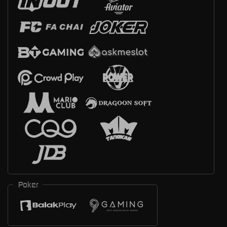
Poker