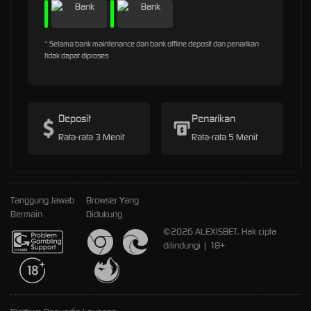
* Selama bank maintenance dan bank offline deposit dan penarikan
tidak dapat diproses
Deposit
Penarikan
Rata-rata 3 Menit
Rata-rata 5 Menit
Tanggung Jawab
Browser Yang
Bermain
Didukung
©2026 ALEXISBET. Hak cipta
dilindungi | 18+