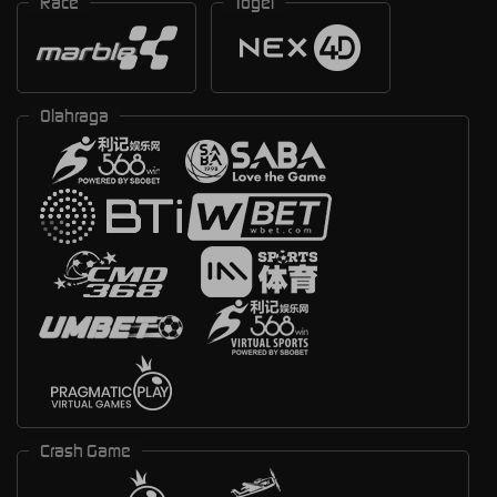
Race
Togel
Olahraga
Crash Game