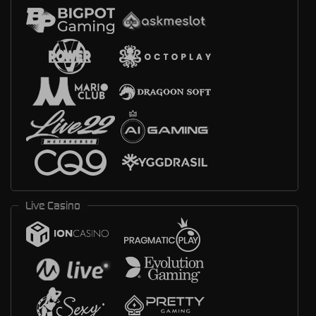
Live Casino