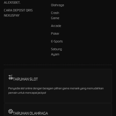
ALEXISBET.
Olahraga
CARA DEPOSIT QRIS
Crash
NEXUSPAY
Game
Arcade
Poker
E-Sports
Sabung
Ayam
TARUHAN SLOT
Penyedia slot online dengan beragam pilihan game menarik yang memudahkan
pemain untuk mencapai jackpot
TARUHAN OLAHRAGA