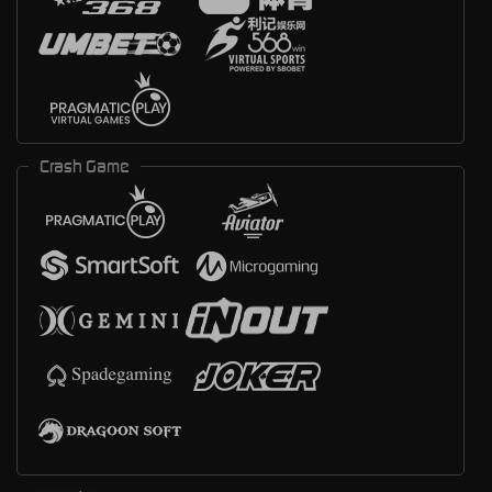
Crash Game