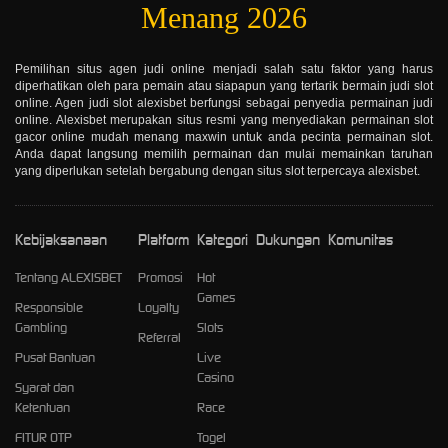
Menang 2026
Pemilihan situs agen judi online menjadi salah satu faktor yang harus
diperhatikan oleh para pemain atau siapapun yang tertarik bermain judi slot
online. Agen judi slot alexisbet berfungsi sebagai penyedia permainan judi
online. Alexisbet merupakan situs resmi yang menyediakan permainan slot
gacor online mudah menang maxwin untuk anda pecinta permainan slot.
Anda dapat langsung memilih permainan dan mulai memainkan taruhan
yang diperlukan setelah bergabung dengan situs slot terpercaya alexisbet.
Kebijaksanaan
Platform
Kategori
Dukungan
Komunitas
Tentang ALEXISBET
Promosi
Hot
Games
Responsible
Loyalty
Gambling
Slots
Referral
Pusat Bantuan
Live
Casino
Syarat dan
Ketentuan
Race
FITUR OTP
Togel