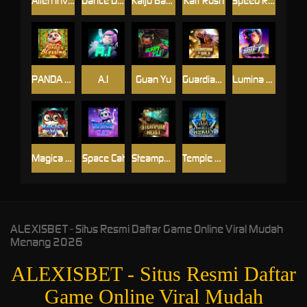
Alien Invasion
Dance Dance Dance
Kaiju Battle
Kart Rush
Speed Runner
PANDA BLESSING
A.I
Guan Yu
Guardian of Gold
Lumina Drift
Magica Owl
Space Cat
Steampunk Heist
Temple of Horus
ALEXISBET - Situs Resmi Daftar Game Online Viral Mudah
Menang 2026
ALEXISBET - Situs Resmi Daftar
Game Online Viral Mudah