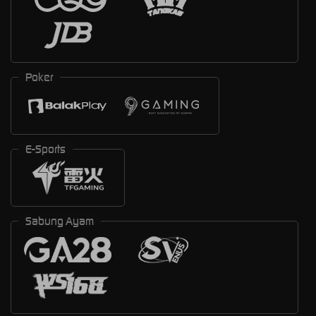
Poker
E-Sports
Sabung Ayam