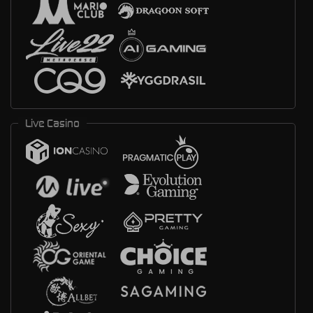
Live Casino