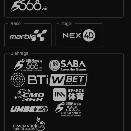
Race
Togel
Olahraga