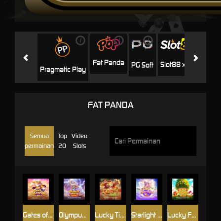
i
i
i
i
i
Facha
Fat Panda
Slot88 x PP
PG Soft
Pragmatic Play
FAT PANDA
Semua
Top
Video
permainan
20
Slots
Gates of Olympus POP
Olympus Wins
Lucky Tiger 1000
Starlight Wins
Lucky Fortune Tree