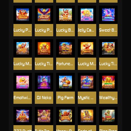
Lucky Panda
Lucky Phoenix
Lucky Bull
Jelly Candy
Sweet Burst
Lucky MonKey
Lucky Tiger
Fortunes of Aztec
Lucky Mouse
Lucky Tiger Gold Ultimate
Emotiwins
DJ Neko
Pig Farm
Mystic Wishes
Wealthy Frog