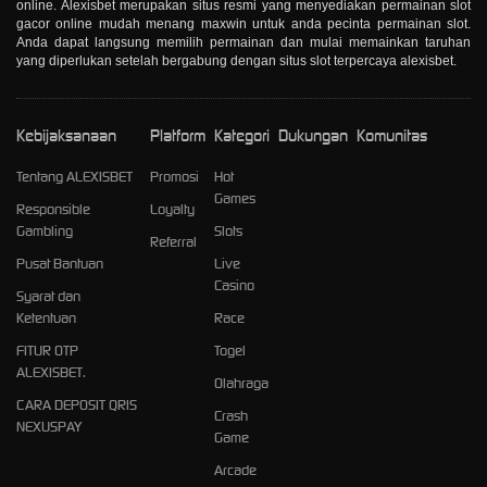
online. Alexisbet merupakan situs resmi yang menyediakan permainan slot
gacor online mudah menang maxwin untuk anda pecinta permainan slot.
Anda dapat langsung memilih permainan dan mulai memainkan taruhan
yang diperlukan setelah bergabung dengan situs slot terpercaya alexisbet.
Kebijaksanaan
Platform
Kategori
Dukungan
Komunitas
Tentang ALEXISBET
Promosi
Hot
Games
Responsible
Loyalty
Gambling
Slots
Referral
Pusat Bantuan
Live
Casino
Syarat dan
Ketentuan
Race
FITUR OTP
Togel
ALEXISBET.
Olahraga
CARA DEPOSIT QRIS
Crash
NEXUSPAY
Game
Arcade